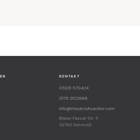
EN
KONTAKT
05231 570424
0179 2102666
info@meyerzuhuecker.com
Blaise-Pascal-Str. 11
32760 Detmold