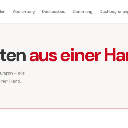
den
Abdichtung
Dachausbau
Dämmung
Dachbegrünun
iten
aus einer H
ungen – alle
iner Hand,